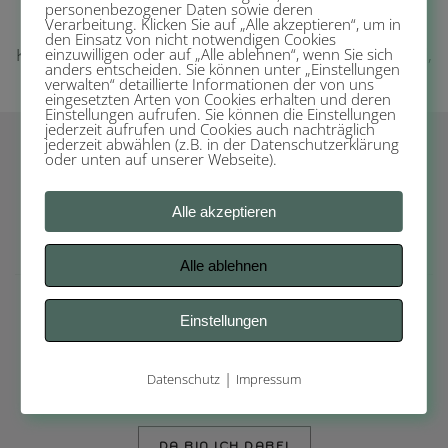
Ort: Angerfeldstraße 17, 82208 Geisenbrunn
personenbezogener Daten sowie deren
Verarbeitung. Klicken Sie auf „Alle akzeptieren“, um in
den Einsatz von nicht notwendigen Cookies
Kosten für beide Termine : € 222,- inkl. MwSt., Material,
einzuwilligen oder auf „Alle ablehnen“, wenn Sie sich
anders entscheiden. Sie können unter „Einstellungen
Glasur, Brennpauschale
verwalten“ detaillierte Informationen der von uns
eingesetzten Arten von Cookies erhalten und deren
Einstellungen aufrufen. Sie können die Einstellungen
jederzeit aufrufen und Cookies auch nachträglich
jederzeit abwählen (z.B. in der Datenschutzerklärung
oder unten auf unserer Webseite).
Termin 1 → FORMEN
10. Oktober / 14:00 – 17:00 Uhr
Alle akzeptieren
Alle ablehnen
Termin 2 → glasieren
Einstellungen
31. Oktober 2026 / 14:00 – 16:00 Uhr
|
Datenschutz
Impressum
DA BIN ICH DABEI