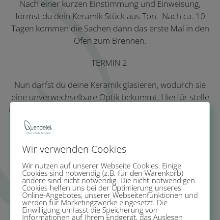
Nach einer kurzen Einstimmung und Einweisung,
formst du dein Keramik Stück aus Ton. Nach ca. 10
Tagen kommen die Sachen dann das erste Mal in den
Ofen zum Brennen.
TERMIN 2
Nun darfst du deine Keramik
glasieren, wodurch sie
eine unverwechselbare Optik bekommt. Hierfür stelle
ich dir eine Auswahl an Streichglasuren zur Verfügung.
Gerne bemale ich die Keramik auch für dich, falls du
Wir verwenden Cookies
am 2. Termin keine Zeit haben solltest.
Wir nutzen auf unserer Webseite Cookies. Einige
Cookies sind notwendig (z.B. für den Warenkorb)
Danach dürfen die Stücke nochmal in den Brennofen
andere sind nicht notwendig. Die nicht-notwendigen
Cookies helfen uns bei der Optimierung unseres
und sind 7-10 Tage nach unserem 2. Termin bei mir
Online-Angebotes, unserer Webseitenfunktionen und
abholbereit.
werden für Marketingzwecke eingesetzt. Die
Einwilligung umfasst die Speicherung von
Informationen auf Ihrem Endgerät, das Auslesen