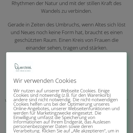
Rhythmen der Natur und mit der stillen Kraft des
Wandels zu verbinden.
Gerade in Zeiten des Umbruchs, wenn Altes sich löst
und Neues noch keine Form hat, braucht es einen
geschützten Raum. Einen Kreis von Frauen die
einander sehen, tragen und stärken.
Zusammen feiern wir die Übergänge des Lebens und
des Jahres. Wir treffen uns im Kreis, wenn möglich
draußen in der Natur, verbunden mit den Elementen.
Wir verwenden Cookies
Wir nutzen auf unserer Webseite Cookies. Einige
ZwischenRAUM ist eine Schwelle, ein Erinnern daran,
Cookies sind notwendig (z.B. für den Warenkorb)
wer du bist und eine Einladung, dir selbst wieder näher
andere sind nicht notwendig. Die nicht-notwendigen
Cookies helfen uns bei der Optimierung unseres
zu kommen.
Online-Angebotes, unserer Webseitenfunktionen und
werden für Marketingzwecke eingesetzt. Die
Einwilligung umfasst die Speicherung von
Informationen auf Ihrem Endgerät, das Auslesen
personenbezogener Daten sowie deren
Klick auf das Bild um zum Angebot zu kommen!
Verarbeitung. Klicken Sie auf „Alle akzeptieren“, um in