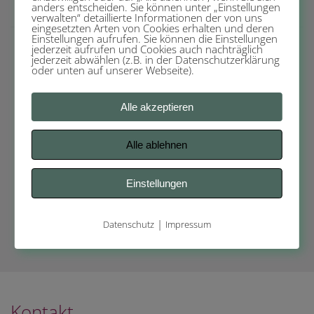
anders entscheiden. Sie können unter „Einstellungen
verwalten“ detaillierte Informationen der von uns
eingesetzten Arten von Cookies erhalten und deren
Einstellungen aufrufen. Sie können die Einstellungen
jederzeit aufrufen und Cookies auch nachträglich
HAAR-PFLEGE
jederzeit abwählen (z.B. in der Datenschutzerklärung
oder unten auf unserer Webseite).
25. Oktober 2025 / 14:00 – ca. 17:30 Uhr
Alle akzeptieren
Photostudio REIK, Weßling
Alle ablehnen
Herstellung von festem Shampoo, Haarkur,
Spitzenfluid, Kopfhautspray
Einstellungen
OH JA, ICH BIN DABEI
|
Datenschutz
Impressum
Kontakt