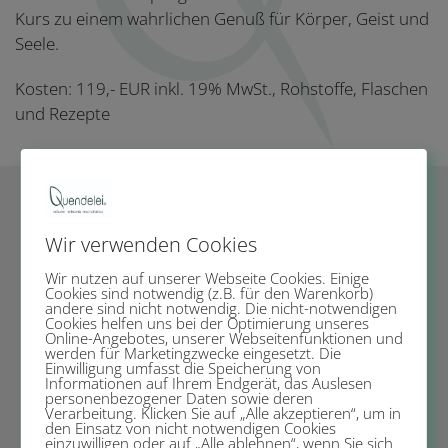
Kurs zu einem wahrlichen Genuß für Körper, Geist und
Seele.
Kosten: 119,- EUR inkl. 19% MwSt., Rohstoffe, Flaschen
und Rezepte
HAUT-PFLEGE
Wir verwenden Cookies
05. April 2025 / 14:00 – ca. 17:30 Uhr
Wir nutzen auf unserer Webseite Cookies. Einige
Cookies sind notwendig (z.B. für den Warenkorb)
andere sind nicht notwendig. Die nicht-notwendigen
Ort: Photostudio REIK, Weßling
Cookies helfen uns bei der Optimierung unseres
Online-Angebotes, unserer Webseitenfunktionen und
werden für Marketingzwecke eingesetzt. Die
Herstellung von Gesichtscreme, Gesichtswasser,
Einwilligung umfasst die Speicherung von
Lippenpflege, Körperpeeling und
Handbalsam
Informationen auf Ihrem Endgerät, das Auslesen
personenbezogener Daten sowie deren
Verarbeitung. Klicken Sie auf „Alle akzeptieren“, um in
den Einsatz von nicht notwendigen Cookies
OH JA, ICH BIN DABEI
einzuwilligen oder auf „Alle ablehnen“, wenn Sie sich